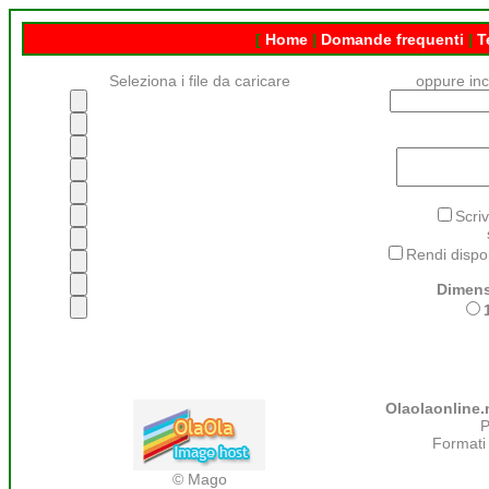
[
Home
|
Domande frequenti
|
T
Seleziona i file da caricare
oppure inc
Scriv
Rendi dispon
Dimens
Olaolaonline.
P
Formati 
© Mago